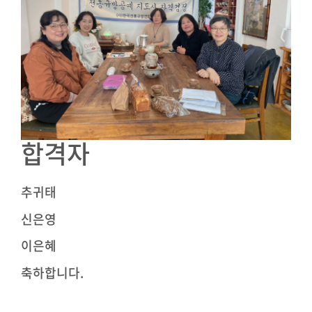
합격자
추귀태
신은영
이은혜
축하합니다.