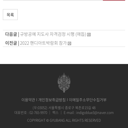
목록
다음글 |
규방공예 지도사 자격검정 시행 (매듭)
이전글 |
2022 핸디아트박람회 참가
이용약관
개인정보취급방침
이메일주소무단수집거부
(우:03052) 서울특별시 종로구 북촌로15길 48
대표번호 :
02-765-9970
｜
팩스
｜
E-mail :
indigoblue3@naver.com
COPYRIGHT © GYUBANG ALL RIGHTS RESERVED