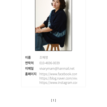
이름
조혜영
연락처
010-4696-0039
이메일
vivarymam@hanmail.net
홈페이지
https://www.facebook.com/vivarymam
https://blog.naver.com/vivarymam
https://www.instagram.com/hyeyoung.jo
[ 1 ]