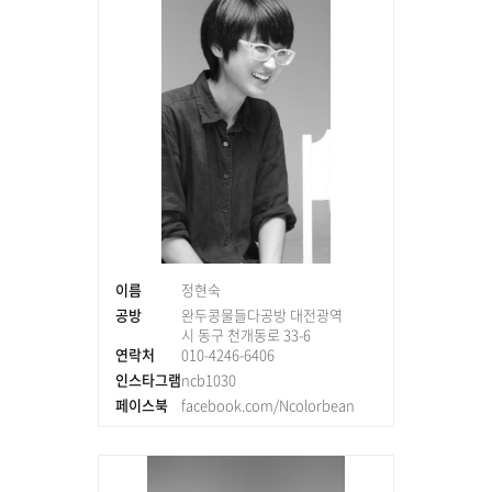
이름
정현숙
공방
완두콩물들다공방 대전광역
시 동구 천개동로 33-6
연락처
010-4246-6406
인스타그램
ncb1030
페이스북
facebook.com/Ncolorbean