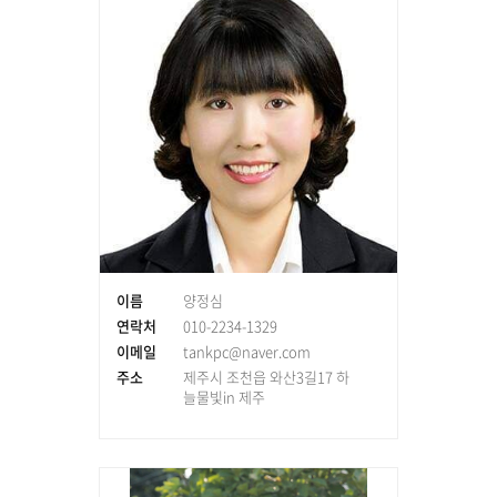
이름
양정심
연락처
010-2234-1329
이메일
tankpc@naver.com
주소
제주시 조천읍 와산3길17 하
늘물빛in 제주