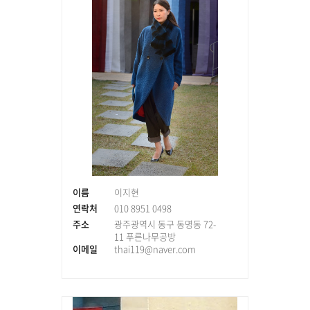
이름
이지현
연락처
010 8951 0498
주소
광주광역시 동구 동명동 72-
11 푸른나무공방
이메일
thai119@naver.com