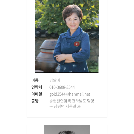
이릉
김말례
연락처
010-3608-3544
이메일
gold3544@hanmail.net
공방
송현천연염색 전라남도 담양
군 창평면 시동길 36