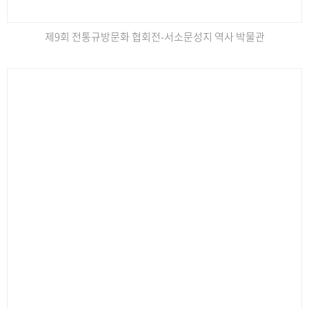
제9회 전통규방문화 협회전-서소문성지 역사 박물관